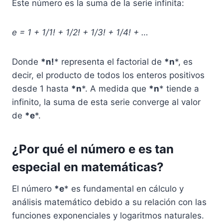
Este número es la suma de la serie infinita:
e = 1 + 1/1! + 1/2! + 1/3! + 1/4! + …
Donde
*n!
* representa el factorial de
*n
*, es
decir, el producto de todos los enteros positivos
desde 1 hasta
*n
*. A medida que
*n
* tiende a
infinito, la suma de esta serie converge al valor
de
*e
*.
¿Por qué el número e es tan
especial en matemáticas?
El número
*e
* es fundamental en cálculo y
análisis matemático debido a su relación con las
funciones exponenciales y logaritmos naturales.