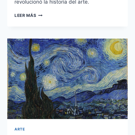
revolucionó la historia del arte.
LAS
LEER MÁS
OBRAS
MÁS
DESTACADAS
DEL
ROMANTICISMO
Y
SUS
CREADORES
ARTE