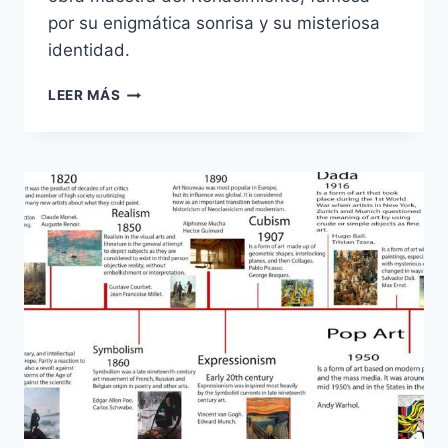
por su enigmática sonrisa y su misteriosa
identidad.
QUIÉN
LEER MÁS
PINTÓ
LA
MONA
LISA
Y
CUÁL
ES
SU
HISTORIA