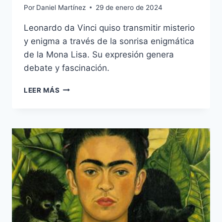
Por
Daniel Martínez
29 de enero de 2024
Leonardo da Vinci quiso transmitir misterio
y enigma a través de la sonrisa enigmática
de la Mona Lisa. Su expresión genera
debate y fascinación.
QUE
LEER MÁS
QUISO
TRANSMITIR
LEONARDO
DA
VINCI
CON
LA
MONA
LISA