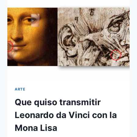
CORRIENTES
ARTÍSTICAS
A
LO
LARGO
DE
LA
HISTORIA
ARTE
Que quiso transmitir
Leonardo da Vinci con la
Mona Lisa