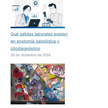
Qué salidas laborales existen
en anatomía patológica y
citodiagnóstico
29 de diciembre de 2024