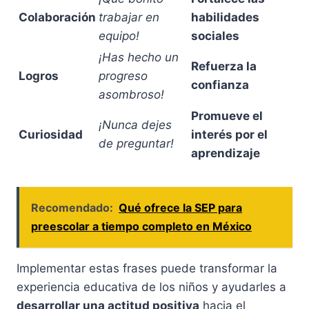
Colaboración
trabajar en
habilidades
equipo!
sociales
¡Has hecho un
Refuerza la
Logros
progreso
confianza
asombroso!
Promueve el
¡Nunca dejes
Curiosidad
interés por el
de preguntar!
aprendizaje
Recomendado:
Qué ofrece la SEP para
preescolar a tiempo completo en México
Implementar estas frases puede transformar la
experiencia educativa de los niños y ayudarles a
desarrollar una actitud positiva
hacia el