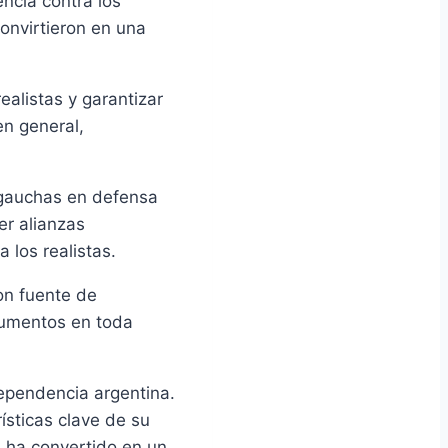
encia contra los
convirtieron en una
ealistas y garantizar
en general,
 gauchas en defensa
er alianzas
a los realistas.
on fuente de
numentos en toda
ependencia argentina.
ísticas clave de su
e ha convertido en un