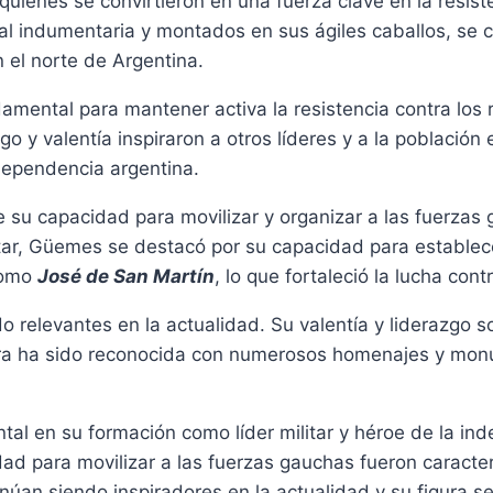
quienes se convirtieron en una fuerza clave en la resist
nal indumentaria y montados en sus ágiles caballos, se 
 el norte de Argentina.
amental para mantener activa la resistencia contra los r
go y valentía inspiraron a otros líderes y a la población 
dependencia argentina.
 su capacidad para movilizar y organizar a las fuerzas
tar, Güemes se destacó por su capacidad para establec
 como
José de San Martín
, lo que fortaleció la lucha contr
 relevantes en la actualidad. Su valentía y liderazgo s
igura ha sido reconocida con numerosos homenajes y mo
l en su formación como líder militar y héroe de la ind
ad para movilizar a las fuerzas gauchas fueron caracter
núan siendo inspiradores en la actualidad y su figura s