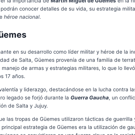
der la importancia de
Martín Miguel de Güemes
en la hi
podrán conocer detalles de su vida, su estrategia milita
te
héroe nacional
.
Güemes
ante en su desarrollo como líder militar y héroe de la 
udad de Salta, Güemes provenía de una familia de terrat
anejo de armas y estrategias militares, lo que lo llevó
os 17 años.
valentía y liderazgo, destacándose en la lucha contra la
ro legado se forjó durante la
Guerra Gaucha
, un confli
ión de Salta y Jujuy.
ue las tropas de Güemes utilizaron tácticas de guerrilla
La principal estrategia de Güemes era la utilización de 