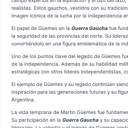
campo expertos en la equitación y el uso del lazo, 
realistas. Estos gauchos, vestidos con su tradicio
imagen icónica de la lucha por la independencia en
El papel de Güemes en la
Guerra Gaucha
fue fund
la seguridad de las provincias del norte. Su lideraz
convirtiéndolo en una figura emblemática de la in
Uno de los puntos clave del legado de Güemes fue
de la independencia. Además de su habilidad mili
estratégicas con otros líderes independentistas,
El ejemplo de Güemes y su legado continúan siendo
inspiración para las generaciones futuras y su f
Argentina.
La vida temprana de Martín Güemes fue fundamenta
Su participación en la
Guerra Gaucha
y su capacid
liderazgo. La valentía y el legado de Güemes conti