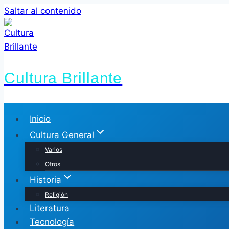
Saltar al contenido
Cultura Brillante
Inicio
Cultura General
Varios
Otros
Historia
Religión
Literatura
Tecnología