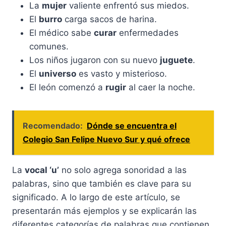
La
mujer
valiente enfrentó sus miedos.
El
burro
carga sacos de harina.
El médico sabe
curar
enfermedades
comunes.
Los niños jugaron con su nuevo
juguete
.
El
universo
es vasto y misterioso.
El león comenzó a
rugir
al caer la noche.
Recomendado:
Dónde se encuentra el
Colegio San Felipe Nuevo Sur y qué ofrece
La
vocal ‘u’
no solo agrega sonoridad a las
palabras, sino que también es clave para su
significado. A lo largo de este artículo, se
presentarán más ejemplos y se explicarán las
diferentes categorías de palabras que contienen