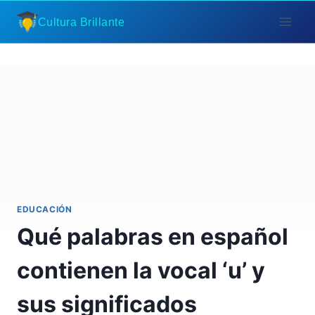
Saltar
Cultura Brillante
al
contenido
EDUCACIÓN
Qué palabras en español
contienen la vocal ‘u’ y
sus significados