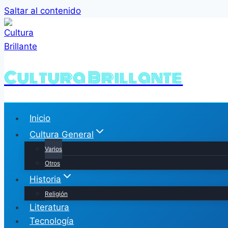
Saltar al contenido
Cultura Brillante
Inicio
Cultura General
Varios
Otros
Historia
Religión
Literatura
Tecnología