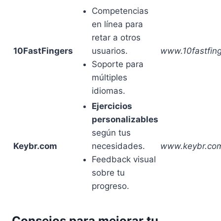
Competencias
en línea para
retar a otros
10FastFingers
usuarios.
www.10fastfin
Soporte para
múltiples
idiomas.
Ejercicios
personalizables
según tus
Keybr.com
necesidades.
www.keybr.co
Feedback visual
sobre tu
progreso.
Consejos para mejorar tu