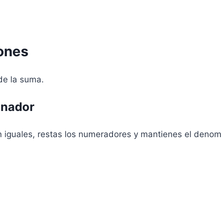
iones
 de la suma.
inador
n iguales, restas los numeradores y mantienes el denom