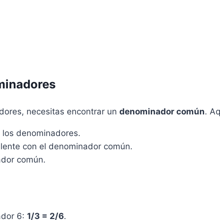
ominadores
dores, necesitas encontrar un
denominador común
. A
e los denominadores.
valente con el denominador común.
ador común.
ador 6:
1/3 = 2/6
.