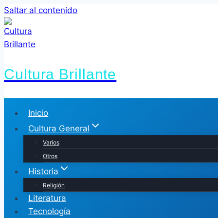
Saltar al contenido
Cultura Brillante
Inicio
Cultura General
Varios
Otros
Historia
Religión
Literatura
Tecnología