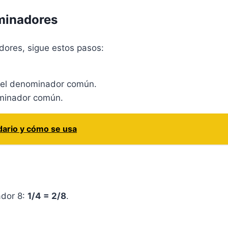
ominadores
dores, sigue estos pasos:
n el denominador común.
minador común.
edario y cómo se usa
ador 8:
1/4 = 2/8
.