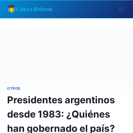
Saltar
Cultura Brillante
al
contenido
OTROS
Presidentes argentinos
desde 1983: ¿Quiénes
han gobernado el país?