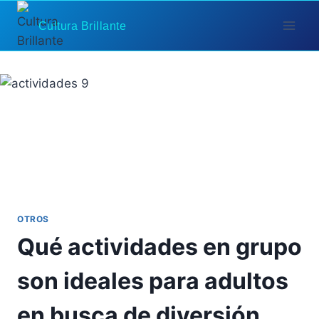
Saltar
Cultura Brillante
al
contenido
OTROS
Qué actividades en grupo
son ideales para adultos
en busca de diversión