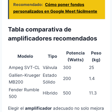
Recomendado:
Cómo poner fondos
personalizados en Google Meet fácilmente
Tabla comparativa de
amplificadores recomendados
Potencia
Peso
Modelo
Tipo
(Watts)
(kg)
Ampeg SVT-CL
Válvula
300
25
Gallien-Krueger
Estado
200
1.4
MB200
Sólido
Fender Rumble
Híbrido
500
11.3
500
Elegir el
amplificador
adecuado no solo mejora