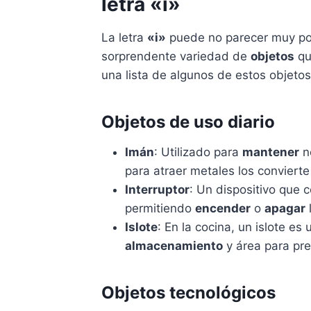
letra «i»
La letra
«i»
puede no parecer muy po
sorprendente variedad de
objetos
qu
una lista de algunos de estos objeto
Objetos de uso diario
Imán
: Utilizado para
mantener
no
para atraer metales los conviert
Interruptor
: Un dispositivo que co
permitiendo
encender
o
apagar
Islote
: En la cocina, un islote es
almacenamiento
y área para pre
Objetos tecnológicos