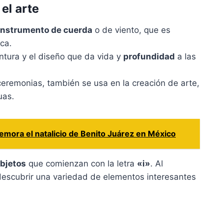
el arte
instrumento de cuerda
o de viento, que es
ca.
pintura y el diseño que da vida y
profundidad
a las
y ceremonias, también se usa en la creación de arte,
uas.
emora el natalicio de Benito Juárez en México
bjetos
que comienzan con la letra
«i»
. Al
escubrir una variedad de elementos interesantes