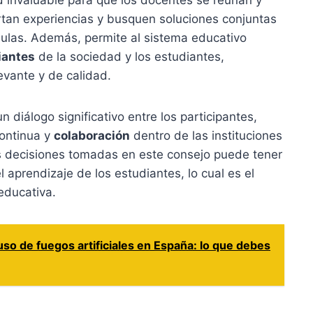
d invaluable para que los docentes se reúnan y
rtan experiencias y busquen soluciones conjuntas
aulas. Además, permite al sistema educativo
iantes
de la sociedad y los estudiantes,
vante y de calidad.
diálogo significativo entre los participantes,
ontinua y
colaboración
dentro de las instituciones
s decisiones tomadas en este consejo puede tener
l aprendizaje de los estudiantes, lo cual es el
 educativa.
so de fuegos artificiales en España: lo que debes