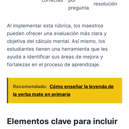
correctas
por
resolución
pregunta
Al implementar esta rúbrica, los maestros
pueden ofrecer una evaluación más clara y
objetiva del cálculo mental. Así mismo, los
estudiantes tienen una herramienta que les
ayuda a identificar sus áreas de mejora y
fortalezas en el proceso de aprendizaje.
Recomendado:
Cómo enseñar la leyenda de
la yerba mate en primaria
Elementos clave para incluir