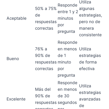
Utiliza
Responde
50% a 75%
algunas
entre 1 y 2
de
estrategias,
Aceptable
minutos
respuestas
pero no de
por
correctas
manera
pregunta
consistente
Responde
76% a
en menos
Utiliza
90% de
de 1
estrategias
Bueno
respuestas
minuto
de forma
correctas
por
efectiva
pregunta
Responde
Utiliza
Más del
en menos
estrategias
90% de
de 30
Excelente
avanzadas
respuestas
segundos
de