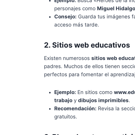
Ejemplo:
Busca «Héroes de la In
personajes como
Miguel Hidalg
Consejo:
Guarda tus imágenes favo
acceso más tarde.
2. Sitios web educativos
Existen numerosos
sitios web educa
padres. Muchos de ellos tienen secc
perfectos para fomentar el aprendiz
Ejemplo:
En sitios como
www.edu
trabajo
y
dibujos imprimibles
.
Recomendación:
Revisa la secc
gratuitos.