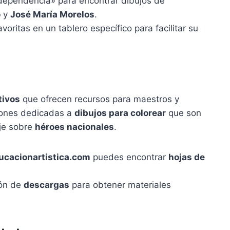
dependencia» para encontrar dibujos de
o
y
José María Morelos
.
ritas en un tablero específico para facilitar su
tivos
que ofrecen recursos para maestros y
iones dedicadas a
dibujos para colorear
que son
aje sobre
héroes nacionales
.
cacionartistica.com
puedes encontrar
hojas de
ión de
descargas
para obtener materiales