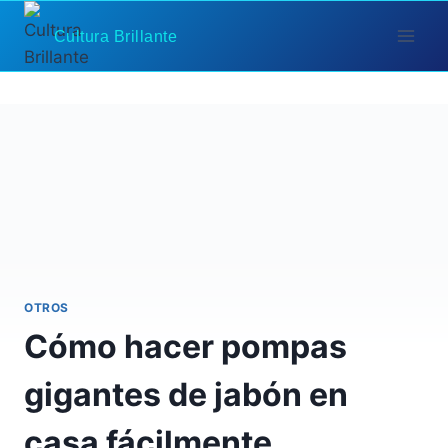
Saltar
Cultura Brillante
al
contenido
OTROS
Cómo hacer pompas
gigantes de jabón en
casa fácilmente