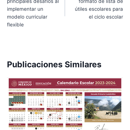
principales desafíos al
formato de lista de
entradas
implementar un
útiles escolares para
modelo curricular
el ciclo escolar
flexible
Publicaciones Similares