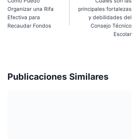
Cómo Puedo
Cuáles son las
de
Organizar una Rifa
principales fortalezas
entradas
Efectiva para
y debilidades del
Recaudar Fondos
Consejo Técnico
Escolar
Publicaciones Similares