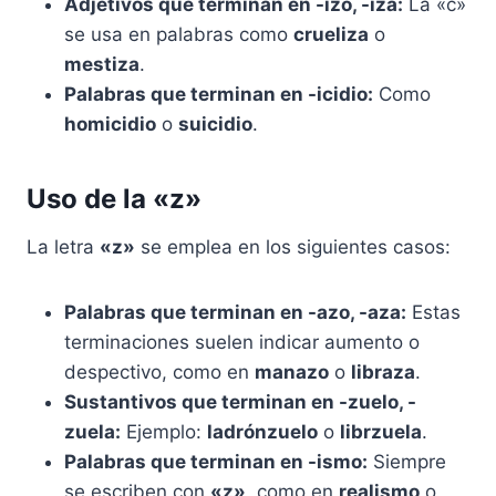
Adjetivos que terminan en -izo, -iza:
La «c»
se usa en palabras como
crueliza
o
mestiza
.
Palabras que terminan en -icidio:
Como
homicidio
o
suicidio
.
Uso de la «z»
La letra
«z»
se emplea en los siguientes casos:
Palabras que terminan en -azo, -aza:
Estas
terminaciones suelen indicar aumento o
despectivo, como en
manazo
o
libraza
.
Sustantivos que terminan en -zuelo, -
zuela:
Ejemplo:
ladrónzuelo
o
librzuela
.
Palabras que terminan en -ismo:
Siempre
se escriben con
«z»
, como en
realismo
o