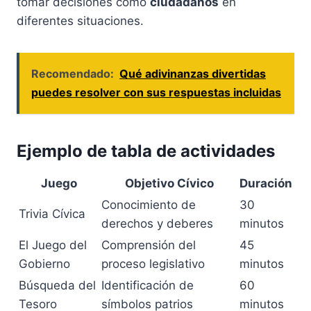
tomar decisiones como
ciudadanos
en
diferentes situaciones.
Recomendado:
Qué adivinanzas divertidas
puedes resolver con sus respuestas incluidas
Ejemplo de tabla de actividades
Juego
Objetivo Cívico
Duración
Conocimiento de
30
Trivia Cívica
derechos y deberes
minutos
El Juego del
Comprensión del
45
Gobierno
proceso legislativo
minutos
Búsqueda del
Identificación de
60
Tesoro
símbolos patrios
minutos