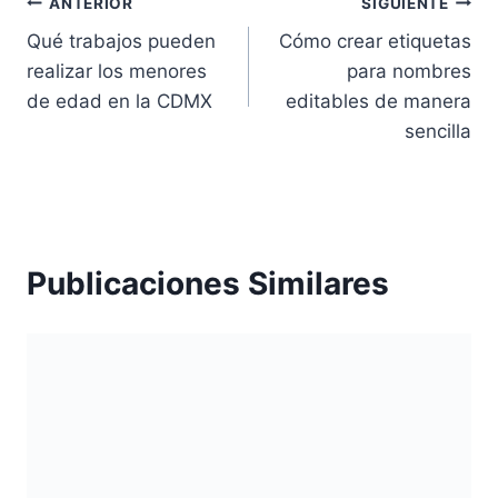
Navegación
ANTERIOR
SIGUIENTE
Qué trabajos pueden
Cómo crear etiquetas
de
realizar los menores
para nombres
entradas
de edad en la CDMX
editables de manera
sencilla
Publicaciones Similares