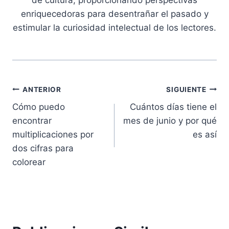
de cultura, proporcionando perspectivas
enriquecedoras para desentrañar el pasado y
estimular la curiosidad intelectual de los lectores.
Navegación
ANTERIOR
SIGUIENTE
Cómo puedo
Cuántos días tiene el
de
encontrar
mes de junio y por qué
entradas
multiplicaciones por
es así
dos cifras para
colorear