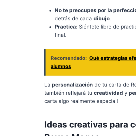
No te preocupes por la perfecci
detrás de cada
dibujo
.
Practica:
Siéntete libre de pract
final.
Recomendado:
Qué estrategias efe
alumnos
La
personalización
de tu carta de Re
también reflejará tu
creatividad
y
pe
carta algo realmente especial!
Ideas creativas para 