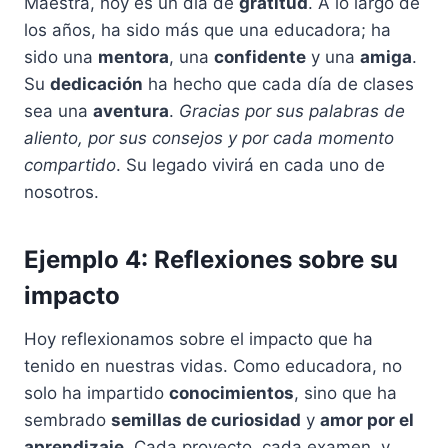
Maestra, hoy es un día de
gratitud
. A lo largo de
los años, ha sido más que una educadora; ha
sido una
mentora
, una
confidente
y una
amiga
.
Su
dedicación
ha hecho que cada día de clases
sea una
aventura
.
Gracias por sus palabras de
aliento, por sus consejos y por cada momento
compartido
. Su legado vivirá en cada uno de
nosotros.
Ejemplo 4: Reflexiones sobre su
impacto
Hoy reflexionamos sobre el impacto que ha
tenido en nuestras vidas. Como educadora, no
solo ha impartido
conocimientos
, sino que ha
sembrado
semillas de curiosidad
y
amor por el
aprendizaje
. Cada proyecto, cada examen, y