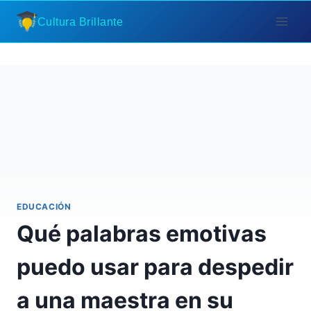
Saltar
Cultura Brillante
al
contenido
EDUCACIÓN
Qué palabras emotivas
puedo usar para despedir
a una maestra en su