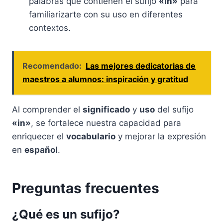
palabras que contienen el sufijo
«in»
para
familiarizarte con su uso en diferentes
contextos.
Recomendado:
Las mejores dedicatorias de
maestros a alumnos: inspiración y gratitud
Al comprender el
significado
y
uso
del sufijo
«in»
, se fortalece nuestra capacidad para
enriquecer el
vocabulario
y mejorar la expresión
en
español
.
Preguntas frecuentes
¿Qué es un sufijo?