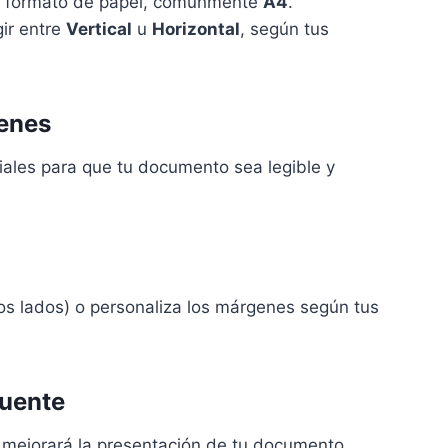
el formato de papel, comúnmente
A4
.
ir entre
Vertical
u
Horizontal
, según tus
genes
les para que tu documento sea legible y
los lados) o personaliza los márgenes según tus
fuente
ejorará la presentación de tu documento.