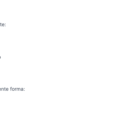
te:
o
ente forma: