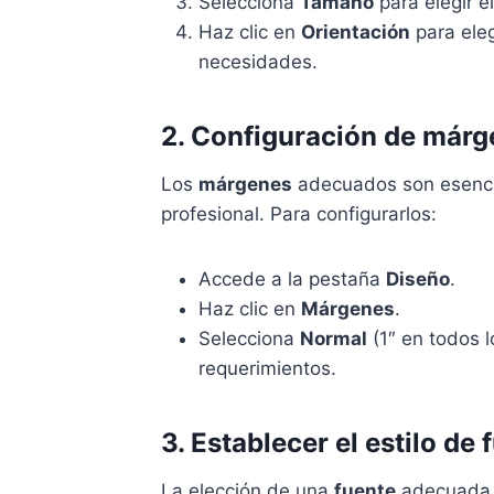
Selecciona
Tamaño
para elegir 
Haz clic en
Orientación
para eleg
necesidades.
2. Configuración de már
Los
márgenes
adecuados son esencia
profesional. Para configurarlos:
Accede a la pestaña
Diseño
.
Haz clic en
Márgenes
.
Selecciona
Normal
(1″ en todos 
requerimientos.
3. Establecer el estilo de 
La elección de una
fuente
adecuada m