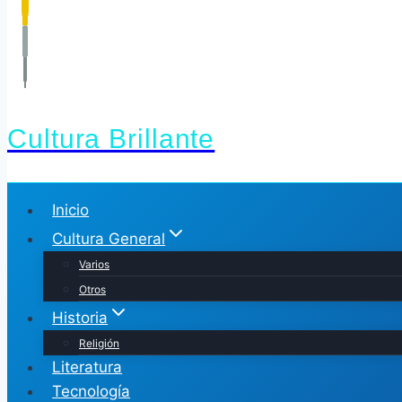
Cultura Brillante
Inicio
Cultura General
Varios
Otros
Historia
Religión
Literatura
Tecnología