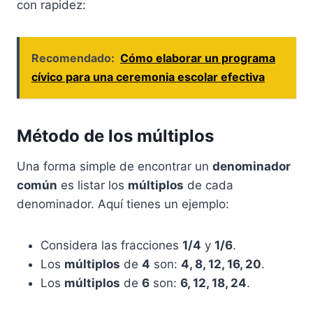
con rapidez:
Recomendado:
Cómo elaborar un programa
cívico para una ceremonia escolar efectiva
Método de los múltiplos
Una forma simple de encontrar un
denominador
común
es listar los
múltiplos
de cada
denominador. Aquí tienes un ejemplo:
Considera las fracciones
1/4
y
1/6
.
Los
múltiplos
de
4
son:
4, 8, 12, 16, 20
.
Los
múltiplos
de
6
son:
6, 12, 18, 24
.