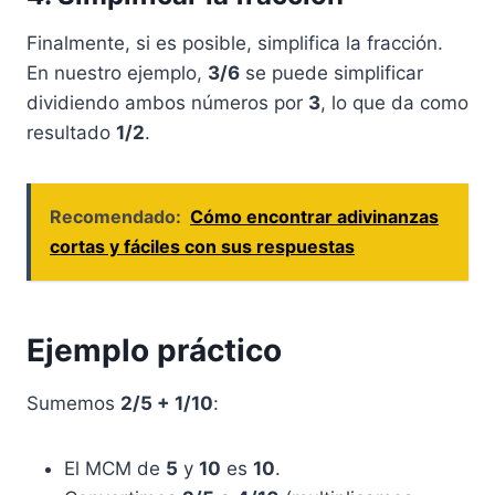
Finalmente, si es posible, simplifica la fracción.
En nuestro ejemplo,
3/6
se puede simplificar
dividiendo ambos números por
3
, lo que da como
resultado
1/2
.
Recomendado:
Cómo encontrar adivinanzas
cortas y fáciles con sus respuestas
Ejemplo práctico
Sumemos
2/5 + 1/10
:
El MCM de
5
y
10
es
10
.