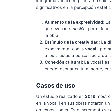
Integrar la vocal
i
en pintura no solo s
significativos en la percepción estétic
Aumento de la expresividad:
La
que evocan
emoción
, permitien
la obra.
Estímulo de la creatividad:
La di
experimentar con la
vocal i
promu
a los artistas a pensar fuera de l
Conexión cultural:
La vocal
i
es 
puede resonar culturalmente, crea
Casos de uso
Un estudio realizado en
2019
mostró 
en la vocal
i
en sus obras notaron un
en exposiciones. Este incremento se 