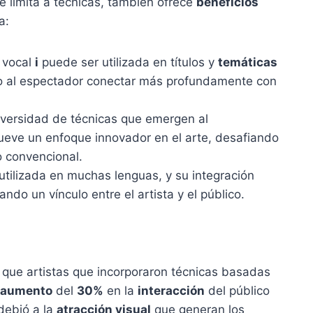
e limita a técnicas, también ofrece
beneficios
a:
 vocal
i
puede ser utilizada en títulos y
temáticas
do al espectador conectar más profundamente con
versidad de técnicas que emergen al
eve un enfoque innovador en el arte, desafiando
o convencional.
utilizada en muchas lenguas, y su integración
ndo un vínculo entre el artista y el público.
que artistas que incorporaron técnicas basadas
aumento
del
30%
en la
interacción
del público
debió a la
atracción visual
que generan los