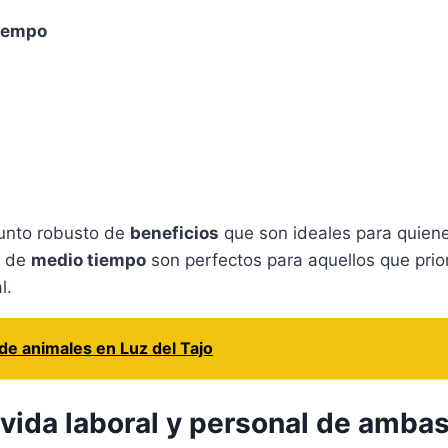
iempo
unto robusto de
beneficios
que son ideales para quien
s de
medio tiempo
son perfectos para aquellos que prio
l.
de animales en Luz del Tajo
e vida laboral y personal de amba