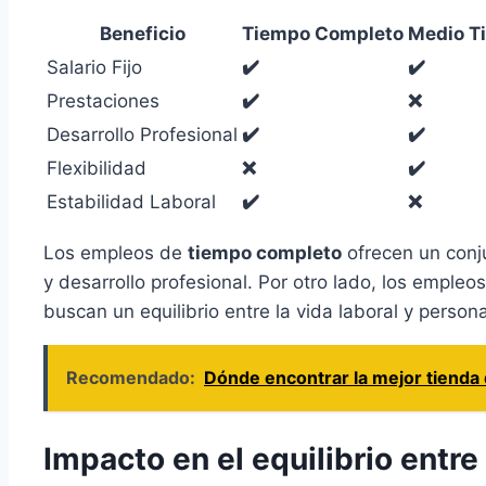
Beneficio
Tiempo Completo
Medio T
Salario Fijo
✔️
✔️
Prestaciones
✔️
❌
Desarrollo Profesional
✔️
✔️
Flexibilidad
❌
✔️
Estabilidad Laboral
✔️
❌
Los empleos de
tiempo completo
ofrecen un conj
y desarrollo profesional. Por otro lado, los empleo
buscan un equilibrio entre la vida laboral y persona
Recomendado:
Dónde encontrar la mejor tienda 
Impacto en el equilibrio entr