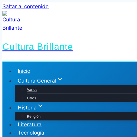
Saltar al contenido
Cultura Brillante
Inicio
Cultura General
Varios
Otros
Historia
Religión
Literatura
Tecnología