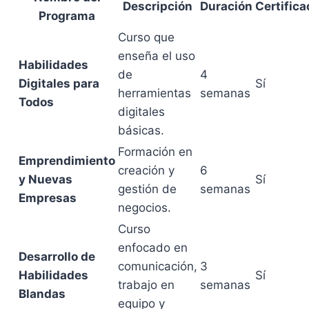
Descripción
Duración
Certifica
Programa
Curso que
enseña el uso
Habilidades
de
4
Digitales para
Sí
herramientas
semanas
Todos
digitales
básicas.
Formación en
Emprendimiento
creación y
6
y Nuevas
Sí
gestión de
semanas
Empresas
negocios.
Curso
enfocado en
Desarrollo de
comunicación,
3
Habilidades
Sí
trabajo en
semanas
Blandas
equipo y