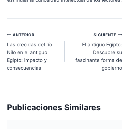
estimular la curiosidad intelectual de los lectores.
Navegación
ANTERIOR
SIGUIENTE
Las crecidas del río
El antiguo Egipto:
de
Nilo en el antiguo
Descubre su
entradas
Egipto: impacto y
fascinante forma de
consecuencias
gobierno
Publicaciones Similares