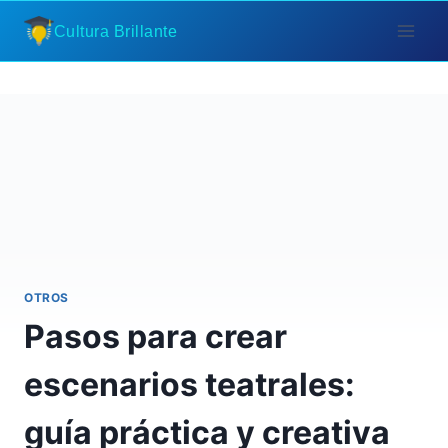
Saltar
Cultura Brillante
al
contenido
OTROS
Pasos para crear
escenarios teatrales:
guía práctica y creativa