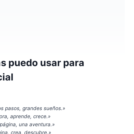
as puedo usar para
cial
4
os pasos, grandes sueños.»
lora, aprende, crece.»
página, una aventura.»
ina, crea, descubre.»