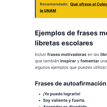
Recomendado:
Qué ofrece el Coleg
la UNAM
Ejemplos de frases m
libretas escolares
Incluir
frases motivadoras
en las
lib
que también
inspirar
y
fomentar
una 
algunos ejemplos que puedes utilizar
Frases de autoafirmación
¡Yo puedo lograrlo!
Soy valiente y fuerte.
Aprender es divertido.