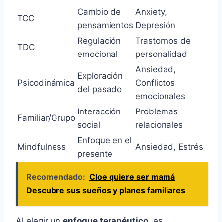
Cambio de
Anxiety,
TCC
pensamientos
Depresión
Regulación
Trastornos de
TDC
emocional
personalidad
Ansiedad,
Exploración
Psicodinámica
Conflictos
del pasado
emocionales
Interacción
Problemas
Familiar/Grupo
social
relacionales
Enfoque en el
Mindfulness
Ansiedad, Estrés
presente
Recomendado:
Cloe quiere ser mamá
Descubre sus sueños y planes familiares
Al elegir un
enfoque terapéutico
, es