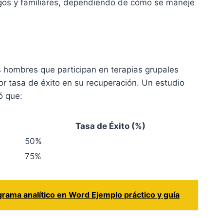
igos y familiares, dependiendo de cómo se maneje
 hombres que participan en terapias grupales
r tasa de éxito en su recuperación. Un estudio
ó que:
Tasa de Éxito (%)
50%
75%
rama analítico en Word Ejemplo práctico y guía