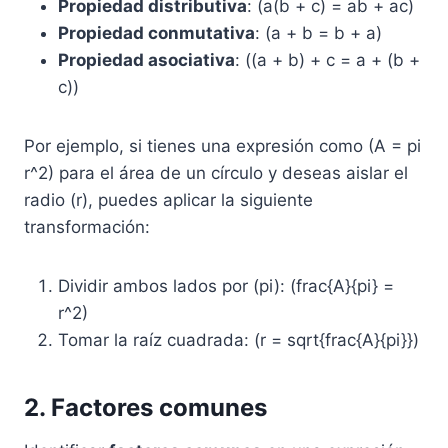
Propiedad distributiva
: (a(b + c) = ab + ac)
Propiedad conmutativa
: (a + b = b + a)
Propiedad asociativa
: ((a + b) + c = a + (b +
c))
Por ejemplo, si tienes una expresión como (A = pi
r^2) para el área de un círculo y deseas aislar el
radio (r), puedes aplicar la siguiente
transformación:
Dividir ambos lados por (pi): (frac{A}{pi} =
r^2)
Tomar la raíz cuadrada: (r = sqrt{frac{A}{pi}})
2. Factores comunes