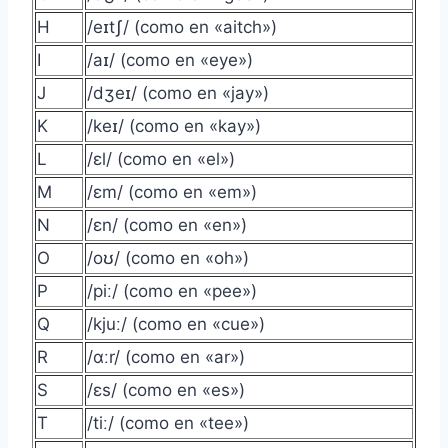
H
/eɪtʃ/ (como en «aitch»)
I
/aɪ/ (como en «eye»)
J
/dʒeɪ/ (como en «jay»)
K
/keɪ/ (como en «kay»)
L
/ɛl/ (como en «el»)
M
/ɛm/ (como en «em»)
N
/ɛn/ (como en «en»)
O
/oʊ/ (como en «oh»)
P
/piː/ (como en «pee»)
Q
/kjuː/ (como en «cue»)
R
/ɑːr/ (como en «ar»)
S
/ɛs/ (como en «es»)
T
/tiː/ (como en «tee»)