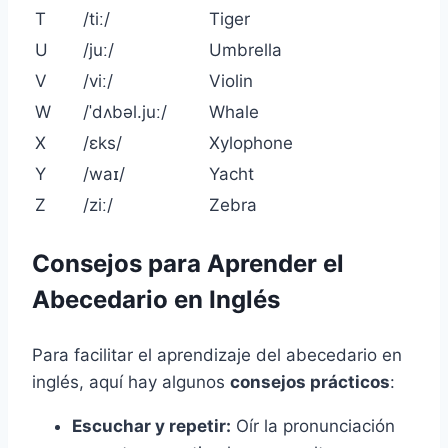
T
/tiː/
Tiger
U
/juː/
Umbrella
V
/viː/
Violin
W
/ˈdʌbəl.juː/
Whale
X
/ɛks/
Xylophone
Y
/waɪ/
Yacht
Z
/ziː/
Zebra
Consejos para Aprender el
Abecedario en Inglés
Para facilitar el aprendizaje del abecedario en
inglés, aquí hay algunos
consejos prácticos
:
Escuchar y repetir:
Oír la pronunciación