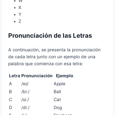
W
X
Y
Z
Pronunciación de las Letras
A continuación, se presenta la pronunciación
de cada letra junto con un ejemplo de una
palabra que comienza con esa letra:
Letra
Pronunciación
Ejemplo
A
/eɪ/
Apple
B
/biː/
Ball
C
/siː/
Cat
D
/diː/
Dog