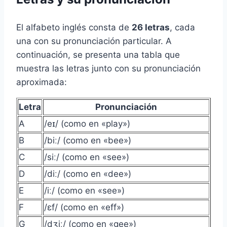
El alfabeto inglés consta de
26 letras
, cada
una con su pronunciación particular. A
continuación, se presenta una tabla que
muestra las letras junto con su pronunciación
aproximada:
Letra
Pronunciación
A
/eɪ/ (como en «play»)
B
/biː/ (como en «bee»)
C
/siː/ (como en «see»)
D
/diː/ (como en «dee»)
E
/iː/ (como en «see»)
F
/ɛf/ (como en «eff»)
G
/dʒiː/ (como en «gee»)