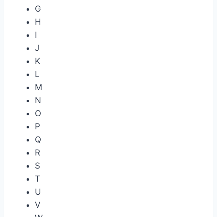
G
H
I
J
K
L
M
N
O
P
Q
R
S
T
U
V