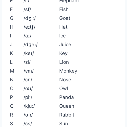
E
/iː/
Elephant
F
/ɛf/
Fish
G
/dʒiː/
Goat
H
/eɪtʃ/
Hat
I
/aɪ/
Ice
J
/dʒeɪ/
Juice
K
/keɪ/
Key
L
/ɛl/
Lion
M
/ɛm/
Monkey
N
/ɛn/
Nose
O
/oʊ/
Owl
P
/piː/
Panda
Q
/kjuː/
Queen
R
/ɑːr/
Rabbit
S
/ɛs/
Sun