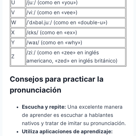
U
/juː/ (como en «you»)
V
/viː/ (como en «vee»)
W
/ˈdʌbəl.juː/ (como en «double-u»)
X
/ɛks/ (como en «ex»)
Y
/waɪ/ (como en «why»)
/ziː/ (como en «zee» en inglés
Z
americano, «zed» en inglés británico)
Consejos para practicar la
pronunciación
Escucha y repite:
Una excelente manera
de aprender es escuchar a hablantes
nativos y tratar de imitar su pronunciación.
Utiliza aplicaciones de aprendizaje: