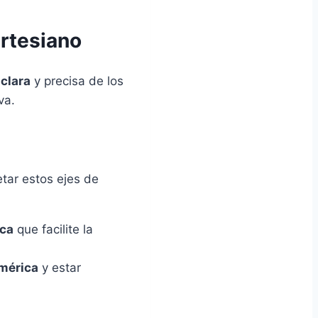
artesiano
clara
y precisa de los
va.
etar estos ejes de
ica
que facilite la
mérica
y estar