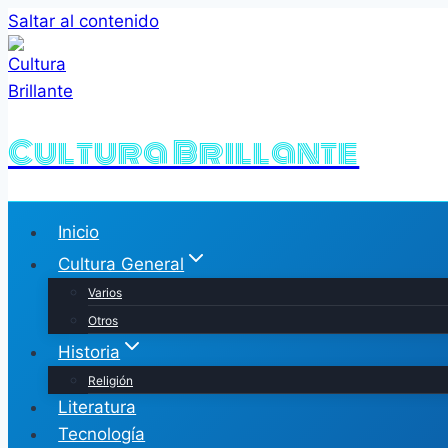
Saltar al contenido
Cultura Brillante
Inicio
Cultura General
Varios
Otros
Historia
Religión
Literatura
Tecnología