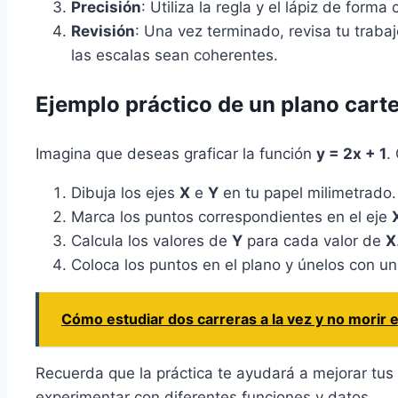
Precisión
: Utiliza la regla y el lápiz de form
Revisión
: Una vez terminado, revisa tu trab
las escalas sean coherentes.
Ejemplo práctico de un plano cart
Imagina que deseas graficar la función
y = 2x + 1
.
Dibuja los ejes
X
e
Y
en tu papel milimetrado.
Marca los puntos correspondientes en el eje
Calcula los valores de
Y
para cada valor de
X
Coloca los puntos en el plano y únelos con una
Cómo estudiar dos carreras a la vez y no morir e
Recuerda que la práctica te ayudará a mejorar tus
experimentar con diferentes funciones y datos.