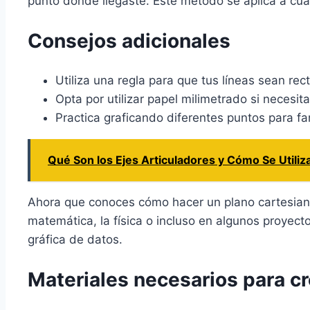
punto donde llegaste. Este método se aplica a cual
Consejos adicionales
Utiliza una regla para que tus líneas sean rec
Opta por utilizar papel milimetrado si necesit
Practica graficando diferentes puntos para fam
Qué Son los Ejes Articuladores y Cómo Se Utiliz
Ahora que conoces cómo hacer un plano cartesiano
matemática, la física o incluso en algunos proyect
gráfica de datos.
Materiales necesarios para cr