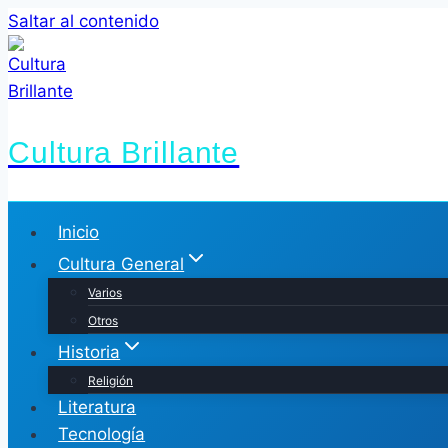
Saltar al contenido
Cultura Brillante
Inicio
Cultura General
Varios
Otros
Historia
Religión
Literatura
Tecnología