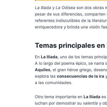
La Ilíada
y
La Odisea
son dos obras ma
pesar de sus diferencias, comparten
referentes indiscutibles de la literat
enriquecedora y brinda una visión fasc
Temas principales en 
En
La Ilíada
, uno de los temas princi
A lo largo del poema épico, se narra 
Aquiles
, el gran héroe griego, dese
explora las
consecuencias de la ira
y
a las comunidades.
Otro tema importante en
La Ilíada
es
luchan por demostrar su
valentía
y ob