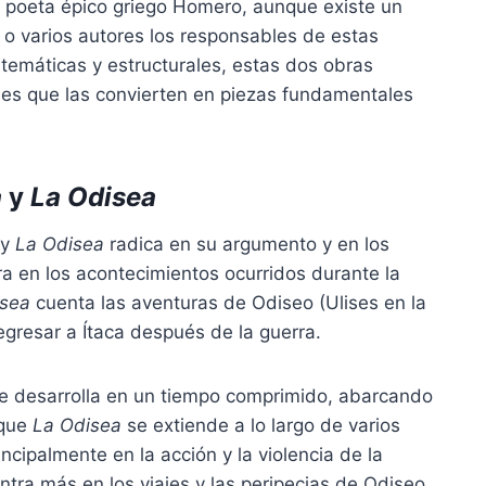
l poeta épico griego Homero, aunque existe un
 o varios autores los responsables de estas
 temáticas y estructurales, estas dos obras
s que las convierten en piezas fundamentales
a
y
La Odisea
y
La Odisea
radica en su argumento y en los
a en los acontecimientos ocurridos durante la
isea
cuenta las aventuras de Odiseo (Ulises en la
egresar a Ítaca después de la guerra.
e desarrolla en un tiempo comprimido, abarcando
 que
La Odisea
se extiende a lo largo de varios
ncipalmente en la acción y la violencia de la
ntra más en los viajes y las peripecias de Odiseo