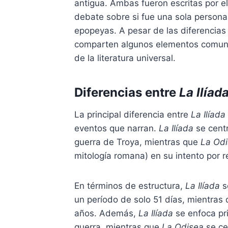
antigua. Ambas fueron escritas por e
debate sobre si fue una sola persona
epopeyas. A pesar de las diferencias
comparten algunos elementos comune
de la literatura universal.
Diferencias entre
La Ilíad
La principal diferencia entre
La Ilíada
eventos que narran.
La Ilíada
se centr
guerra de Troya, mientras que
La Od
mitología romana) en su intento por r
En términos de estructura,
La Ilíada
s
un período de solo 51 días, mientras
años. Además,
La Ilíada
se enfoca pri
guerra, mientras que
La Odisea
se ce