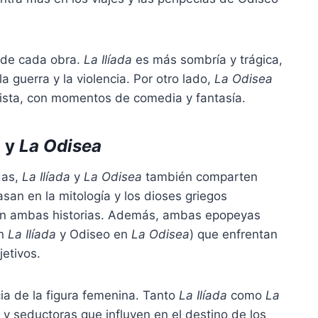
o de cada obra.
La Ilíada
es más sombría y trágica,
a guerra y la violencia. Por otro lado,
La Odisea
mista, con momentos de comedia y fantasía.
a
y
La Odisea
das,
La Ilíada
y
La Odisea
también comparten
san en la mitología y los dioses griegos
n ambas historias. Además, ambas epopeyas
en
La Ilíada
y Odiseo en
La Odisea
) que enfrentan
jetivos.
ia de la figura femenina. Tanto
La Ilíada
como
La
 seductoras que influyen en el destino de los