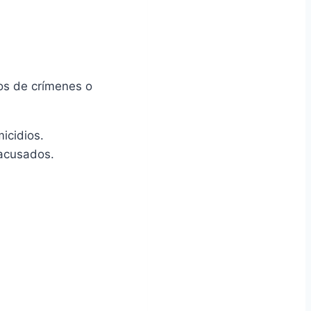
os de crímenes o
icidios.
 acusados.