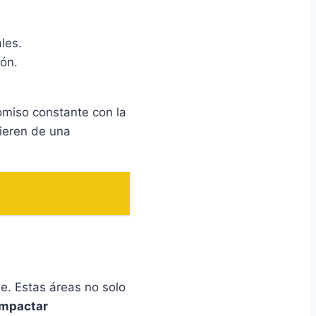
les.
ión.
romiso constante con la
uieren de una
e. Estas áreas no solo
impactar