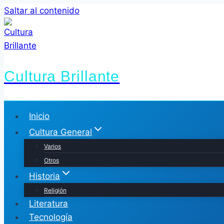
Saltar al contenido
Cultura Brillante
Inicio
Cultura General
Varios
Otros
Historia
Religión
Literatura
Tecnología