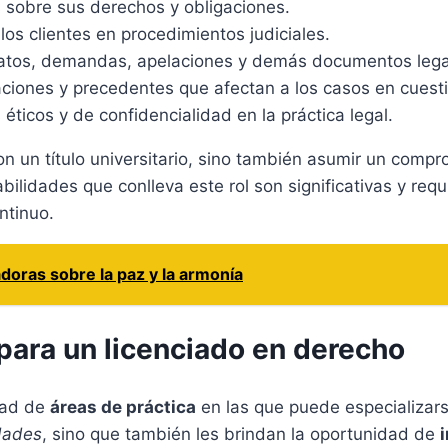
s sobre sus derechos y obligaciones.
os clientes en procedimientos judiciales.
atos, demandas, apelaciones y demás documentos lega
aciones y precedentes que afectan a los casos en cuest
ticos y de confidencialidad en la práctica legal.
on un título universitario, sino también asumir un comp
abilidades que conlleva este rol son significativas y req
ntinuo.
doras sobre la paz y la armonía
 para un licenciado en derecho
dad de
áreas de práctica
en las que puede especializars
idades
, sino que también les brindan la oportunidad de