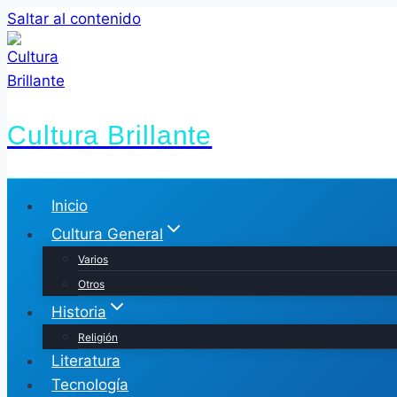
Saltar al contenido
Cultura Brillante
Inicio
Cultura General
Varios
Otros
Historia
Religión
Literatura
Tecnología