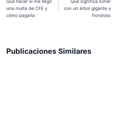
Qué hacer si me llegó
Qué significa soñar
de
una multa de CFE y
con un árbol gigante y
entradas
cómo pagarla
frondoso
Publicaciones Similares