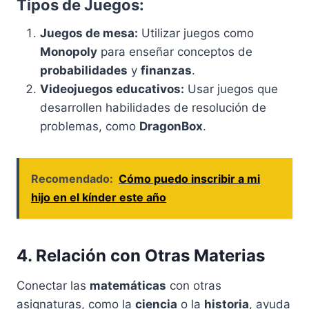
Tipos de Juegos:
Juegos de mesa:
Utilizar juegos como
Monopoly
para enseñar conceptos de
probabilidades
y
finanzas
.
Videojuegos educativos:
Usar juegos que
desarrollen habilidades de resolución de
problemas, como
DragonBox
.
Recomendado:
Cómo puedo inscribir a mi
hijo en el kínder este año
4. Relación con Otras Materias
Conectar las
matemáticas
con otras
asignaturas, como la
ciencia
o la
historia
, ayuda