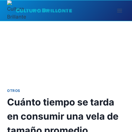
Saltar
Cultura Brillante
al
contenido
OTROS
Cuánto tiempo se tarda
en consumir una vela de
tamaño promedio