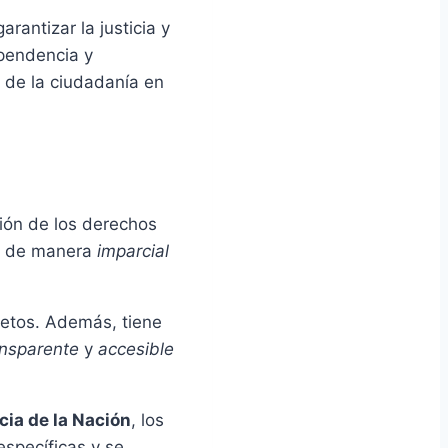
rantizar la justicia y
ependencia y
a de la ciudadanía en
ión de los derechos
ia de manera
imparcial
retos. Además, tiene
ansparente
y
accesible
cia de la Nación
, los
específicas y se