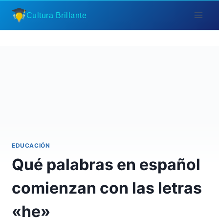
Saltar
Cultura Brillante
al
contenido
EDUCACIÓN
Qué palabras en español
comienzan con las letras
«he»