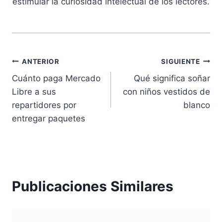
estimular la curiosidad intelectual de los lectores.
Navegación
ANTERIOR
SIGUIENTE
Cuánto paga Mercado
Qué significa soñar
de
Libre a sus
con niños vestidos de
entradas
repartidores por
blanco
entregar paquetes
Publicaciones Similares